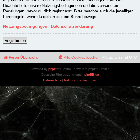
Beachte bitte unsere Nutzungsbedingungen und die verwandten
Regelungen, bevor du dich registrierst. Bitte beachte auch die jeweiligen
Forenregeln, wenn du dich in diesem Board bewegst.
Nutzungsbedingungen
|
Datenschutzerklärung
Registrieren
Foren-Übersicht
Alle Cookies löschen
Alle Zeiten sind
UTC
Powered by
phpBB
® Forum Software © phpBB Limited
Deutsche Übersetzung durch
phpBB.de
Datenschutz
|
Nutzungsbedingungen