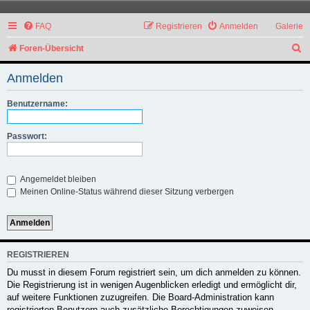
FAQ
Registrieren
Anmelden
Galerie
S
Foren-Übersicht
u
Anmelden
c
h
Benutzername:
e
Passwort:
Angemeldet bleiben
Meinen Online-Status während dieser Sitzung verbergen
REGISTRIEREN
Du musst in diesem Forum registriert sein, um dich anmelden zu können.
Die Registrierung ist in wenigen Augenblicken erledigt und ermöglicht dir,
auf weitere Funktionen zuzugreifen. Die Board-Administration kann
registrierten Benutzern auch zusätzliche Berechtigungen zuweisen.