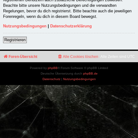
Beachte bitte unsere Nutzungsbedingungen und die verwandten
Regelungen, bevor du dich registrierst. Bitte beachte auch die jeweiligen
Forenregeln, wenn du dich in diesem Board bewegst.
Nutzungsbedingungen
|
Datenschutzerklärung
Registrieren
Foren-Übersicht
Alle Cookies löschen
Alle Zeiten sind
UTC
Powered by
phpBB
® Forum Software © phpBB Limited
Deutsche Übersetzung durch
phpBB.de
Datenschutz
|
Nutzungsbedingungen