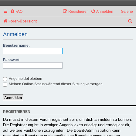
FAQ
Registrieren
Anmelden
Galerie
S
Foren-Übersicht
u
Anmelden
c
h
Benutzername:
e
Passwort:
Angemeldet bleiben
Meinen Online-Status während dieser Sitzung verbergen
REGISTRIEREN
Du musst in diesem Forum registriert sein, um dich anmelden zu können.
Die Registrierung ist in wenigen Augenblicken erledigt und ermöglicht dir,
auf weitere Funktionen zuzugreifen. Die Board-Administration kann
registrierten Benutzern auch zusätzliche Berechtigungen zuweisen.