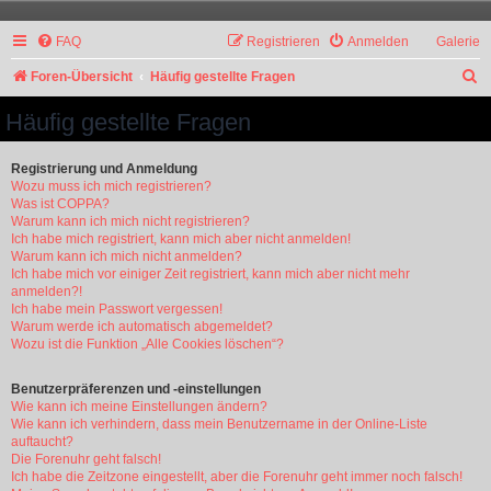
FAQ
Registrieren
Anmelden
Galerie
S
Foren-Übersicht
Häufig gestellte Fragen
u
Häufig gestellte Fragen
c
h
Registrierung und Anmeldung
Wozu muss ich mich registrieren?
e
Was ist COPPA?
Warum kann ich mich nicht registrieren?
Ich habe mich registriert, kann mich aber nicht anmelden!
Warum kann ich mich nicht anmelden?
Ich habe mich vor einiger Zeit registriert, kann mich aber nicht mehr
anmelden?!
Ich habe mein Passwort vergessen!
Warum werde ich automatisch abgemeldet?
Wozu ist die Funktion „Alle Cookies löschen“?
Benutzerpräferenzen und -einstellungen
Wie kann ich meine Einstellungen ändern?
Wie kann ich verhindern, dass mein Benutzername in der Online-Liste
auftaucht?
Die Forenuhr geht falsch!
Ich habe die Zeitzone eingestellt, aber die Forenuhr geht immer noch falsch!