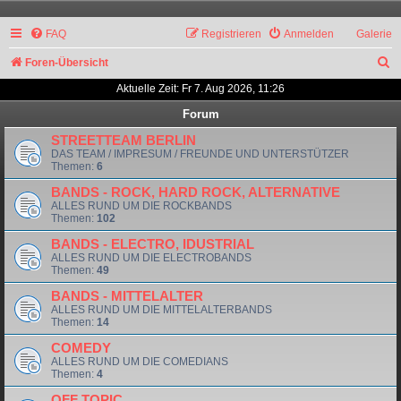
FAQ
Registrieren
Anmelden
Galerie
S
Foren-Übersicht
u
Aktuelle Zeit: Fr 7. Aug 2026, 11:26
c
Forum
h
STREETTEAM BERLIN
DAS TEAM / IMPRESUM / FREUNDE UND UNTERSTÜTZER
e
Themen:
6
BANDS - ROCK, HARD ROCK, ALTERNATIVE
ALLES RUND UM DIE ROCKBANDS
Themen:
102
BANDS - ELECTRO, IDUSTRIAL
ALLES RUND UM DIE ELECTROBANDS
Themen:
49
BANDS - MITTELALTER
ALLES RUND UM DIE MITTELALTERBANDS
Themen:
14
COMEDY
ALLES RUND UM DIE COMEDIANS
Themen:
4
OFF TOPIC