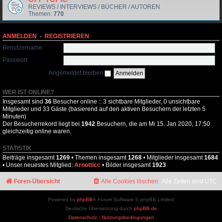
REVIEWS / INTERVIEWS / BÜCHER / AUTOREN
Themen:
770
ANMELDEN
•
REGISTRIEREN
Benutzername:
Passwort:
Angemeldet bleiben
WER IST ONLINE?
Insgesamt sind
36
Besucher online :: 3 sichtbare Mitglieder, 0 unsichtbare
Mitglieder und 33 Gäste (basierend auf den aktiven Besuchern der letzten 5
Minuten)
Der Besucherrekord liegt bei
1942
Besuchern, die am Mi 15. Jan 2020, 17:50
gleichzeitig online waren.
STATISTIK
Beiträge insgesamt
1269
• Themen insgesamt
1268
• Mitglieder insgesamt
1684
• Unser neuestes Mitglied:
Arnotticc
• Bilder insgesamt
1923
Foren-Übersicht
Alle Cookies löschen
Alle Zeiten sind
UTC
Powered by
phpBB
® Forum Software © phpBB Limited
Deutsche Übersetzung durch
phpBB.de
Datenschutz
|
Nutzungsbedingungen