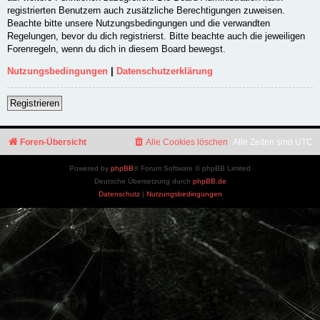
registrierten Benutzern auch zusätzliche Berechtigungen zuweisen.
Beachte bitte unsere Nutzungsbedingungen und die verwandten
Regelungen, bevor du dich registrierst. Bitte beachte auch die jeweiligen
Forenregeln, wenn du dich in diesem Board bewegst.
Nutzungsbedingungen
|
Datenschutzerklärung
Registrieren
Foren-Übersicht
Alle Cookies löschen
Alle Zeiten sind
UTC
Powered by
phpBB
® Forum Software © phpBB Limited
Deutsche Übersetzung durch
phpBB.de
Datenschutz
|
Nutzungsbedingungen