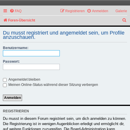
FAQ
Registrieren
Anmelden
Galerie
S
Foren-Übersicht
u
Du musst registriert und angemeldet sein, um Profile
c
anzuschauen.
h
Benutzername:
e
Passwort:
Angemeldet bleiben
Meinen Online-Status während dieser Sitzung verbergen
REGISTRIEREN
Du musst in diesem Forum registriert sein, um dich anmelden zu können.
Die Registrierung ist in wenigen Augenblicken erledigt und ermöglicht dir,
auf weitere Funktionen zuzugreifen. Die Board-Administration kann