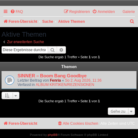
FAQ
Registrieren
Anmelden
Galerie
S
Foren-Übersicht
Suche
Aktive Themen
u
Aktive Themen
c
Zur erweiterten Suche
h
Suche
Erweiterte Suche
e
Die Suche ergab 1 Treffer • Seite
1
von
1
Themen
SINNER – Boom Bang Goodbye
Letzter Beitrag von
Fenria
«
So 2. Aug 2026, 11:36
Verfasst in
ALBUM KRITIKEN/REZENSIONEN
Die Suche ergab 1 Treffer • Seite
1
von
1
Gehe zu
Foren-Übersicht
Alle Cookies löschen
Alle Zeiten sind
UTC
Powered by
phpBB
® Forum Software © phpBB Limited