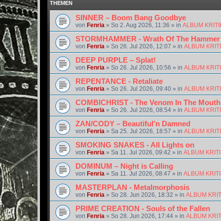
THEMEN
SINNER – Boom Bang Goodbye
von
Fenria
»
So 2. Aug 2026, 11:36
» in
ALBUM KRIT
STORMHAMMER - Wrath Of The Hammer
von
Fenria
»
So 26. Jul 2026, 12:07
» in
ALBUM KRIT
DEEP PURPLE – Splat!
von
Fenria
»
So 26. Jul 2026, 10:56
» in
ALBUM KRIT
REPENTANCE - Retaliate
von
Fenria
»
So 26. Jul 2026, 09:40
» in
ALBUM KRIT
COMBICHRIST - The Venom In The Mouth
von
Fenria
»
So 26. Jul 2026, 08:54
» in
ALBUM KRIT
ZAN/CODY – Beautiful’n Damned
von
Fenria
»
Sa 25. Jul 2026, 18:57
» in
ALBUM KRIT
SMOKING SNAKES - All Lights on
von
Fenria
»
Sa 11. Jul 2026, 09:42
» in
ALBUM KRIT
DOMINUM – Night is Calling
von
Fenria
»
Sa 11. Jul 2026, 08:47
» in
ALBUM KRIT
MASTERPLAN - Metalmorphosis
von
Fenria
»
So 28. Jun 2026, 18:32
» in
ALBUM KRI
PRIME CREATION - Souls of the Fallen
von
Fenria
»
So 28. Jun 2026, 17:44
» in
ALBUM KRI