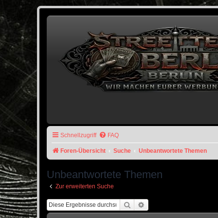
Schnellzugriff
FAQ
Foren-Übersicht
Suche
Unbeantwortete Themen
Unbeantwortete Themen
Zur erweiterten Suche
Suche
Erweiterte Suche