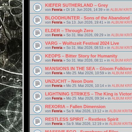
KIEFER SUTHERLAND – Grey
von
Fenria
»
Di 16. Jun 2026, 14:39
» in
ALBUM KRIT
BLOODHUNTER - Sons of the Abandond
von
Fenria
»
Sa 13. Jun 2026, 19:41
» in
ALBUM KRI
ELDER – Through Zero
von
Fenria
»
So 31. Mai 2026, 09:29
» in
ALBUM KRI
VARG – Wolfszeit Festival 2024 Live
von
Fenria
»
So 31. Mai 2026, 08:53
» in
ALBUM KRI
KEOPS – Bitter Story for Humanity
von
Fenria
»
So 31. Mai 2026, 08:11
» in
ALBUM KRI
MANSIONS IN THE SEA – Gloom Folklore
von
Fenria
»
Mo 25. Mai 2026, 10:59
» in
ALBUM KRI
UNZUCHT – Neon Dom
von
Fenria
»
Mo 25. Mai 2026, 10:14
» in
ALBUM KRI
LIGHTNING STRIKES – The King is Victor
von
Fenria
»
Mo 25. Mai 2026, 09:34
» in
ALBUM KRI
REXORIA – Fallen Dimension
von
Fenria
»
Sa 9. Mai 2026, 13:12
» in
ALBUM KRIT
RESTLESS SPIRIT – Restless Spirit
von
Fenria
»
Sa 9. Mai 2026, 12:19
» in
ALBUM KRIT