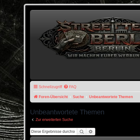
Schnellzugriff
FAQ
Foren-Übersicht
Suche
Unbeantwortete Themen
Unbeantwortete Themen
Zur erweiterten Suche
Suche
Erweiterte Suche