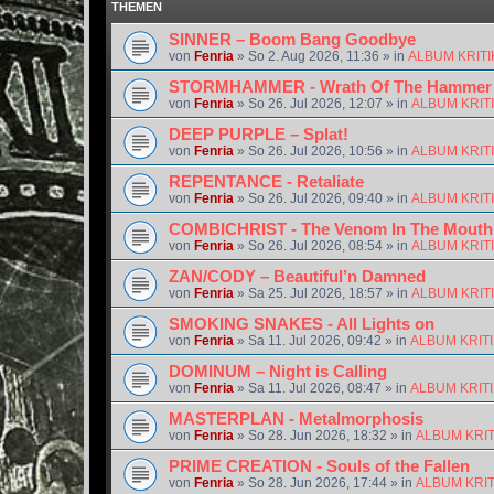
THEMEN
SINNER – Boom Bang Goodbye
von
Fenria
»
So 2. Aug 2026, 11:36
» in
ALBUM KRIT
STORMHAMMER - Wrath Of The Hammer
von
Fenria
»
So 26. Jul 2026, 12:07
» in
ALBUM KRIT
DEEP PURPLE – Splat!
von
Fenria
»
So 26. Jul 2026, 10:56
» in
ALBUM KRIT
REPENTANCE - Retaliate
von
Fenria
»
So 26. Jul 2026, 09:40
» in
ALBUM KRIT
COMBICHRIST - The Venom In The Mouth
von
Fenria
»
So 26. Jul 2026, 08:54
» in
ALBUM KRIT
ZAN/CODY – Beautiful’n Damned
von
Fenria
»
Sa 25. Jul 2026, 18:57
» in
ALBUM KRIT
SMOKING SNAKES - All Lights on
von
Fenria
»
Sa 11. Jul 2026, 09:42
» in
ALBUM KRIT
DOMINUM – Night is Calling
von
Fenria
»
Sa 11. Jul 2026, 08:47
» in
ALBUM KRIT
MASTERPLAN - Metalmorphosis
von
Fenria
»
So 28. Jun 2026, 18:32
» in
ALBUM KRI
PRIME CREATION - Souls of the Fallen
von
Fenria
»
So 28. Jun 2026, 17:44
» in
ALBUM KRI