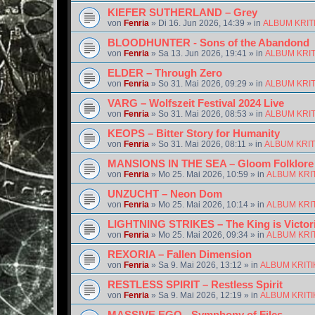
KIEFER SUTHERLAND – Grey
von
Fenria
»
Di 16. Jun 2026, 14:39
» in
ALBUM KRIT
BLOODHUNTER - Sons of the Abandond
von
Fenria
»
Sa 13. Jun 2026, 19:41
» in
ALBUM KRI
ELDER – Through Zero
von
Fenria
»
So 31. Mai 2026, 09:29
» in
ALBUM KRI
VARG – Wolfszeit Festival 2024 Live
von
Fenria
»
So 31. Mai 2026, 08:53
» in
ALBUM KRI
KEOPS – Bitter Story for Humanity
von
Fenria
»
So 31. Mai 2026, 08:11
» in
ALBUM KRI
MANSIONS IN THE SEA – Gloom Folklore
von
Fenria
»
Mo 25. Mai 2026, 10:59
» in
ALBUM KRI
UNZUCHT – Neon Dom
von
Fenria
»
Mo 25. Mai 2026, 10:14
» in
ALBUM KRI
LIGHTNING STRIKES – The King is Victor
von
Fenria
»
Mo 25. Mai 2026, 09:34
» in
ALBUM KRI
REXORIA – Fallen Dimension
von
Fenria
»
Sa 9. Mai 2026, 13:12
» in
ALBUM KRIT
RESTLESS SPIRIT – Restless Spirit
von
Fenria
»
Sa 9. Mai 2026, 12:19
» in
ALBUM KRIT