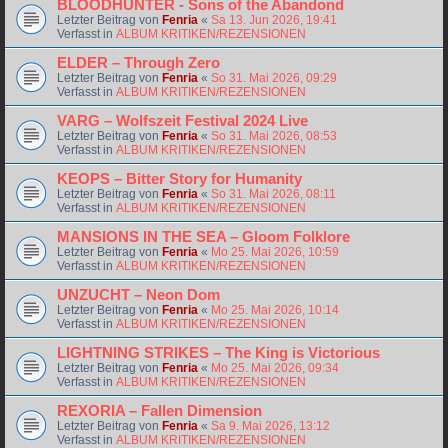
BLOODHUNTER - Sons of the Abandond
Letzter Beitrag von
Fenria
«
Sa 13. Jun 2026, 19:41
Verfasst in
ALBUM KRITIKEN/REZENSIONEN
ELDER – Through Zero
Letzter Beitrag von
Fenria
«
So 31. Mai 2026, 09:29
Verfasst in
ALBUM KRITIKEN/REZENSIONEN
VARG – Wolfszeit Festival 2024 Live
Letzter Beitrag von
Fenria
«
So 31. Mai 2026, 08:53
Verfasst in
ALBUM KRITIKEN/REZENSIONEN
KEOPS – Bitter Story for Humanity
Letzter Beitrag von
Fenria
«
So 31. Mai 2026, 08:11
Verfasst in
ALBUM KRITIKEN/REZENSIONEN
MANSIONS IN THE SEA – Gloom Folklore
Letzter Beitrag von
Fenria
«
Mo 25. Mai 2026, 10:59
Verfasst in
ALBUM KRITIKEN/REZENSIONEN
UNZUCHT – Neon Dom
Letzter Beitrag von
Fenria
«
Mo 25. Mai 2026, 10:14
Verfasst in
ALBUM KRITIKEN/REZENSIONEN
LIGHTNING STRIKES – The King is Victorious
Letzter Beitrag von
Fenria
«
Mo 25. Mai 2026, 09:34
Verfasst in
ALBUM KRITIKEN/REZENSIONEN
REXORIA – Fallen Dimension
Letzter Beitrag von
Fenria
«
Sa 9. Mai 2026, 13:12
Verfasst in
ALBUM KRITIKEN/REZENSIONEN