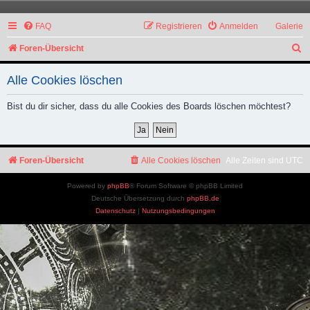
FAQ
Registrieren
Anmelden
Galerie
S
Foren-Übersicht
u
Alle Cookies löschen
c
h
Bist du dir sicher, dass du alle Cookies des Boards löschen möchtest?
e
Foren-Übersicht
Alle Cookies löschen
Alle Zeiten sind
UTC
Powered by
phpBB
® Forum Software © phpBB Limited
Deutsche Übersetzung durch
phpBB.de
Datenschutz
|
Nutzungsbedingungen