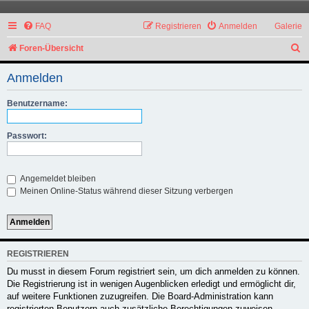
FAQ
Registrieren
Anmelden
Galerie
S
Foren-Übersicht
u
Anmelden
c
h
Benutzername:
e
Passwort:
Angemeldet bleiben
Meinen Online-Status während dieser Sitzung verbergen
REGISTRIEREN
Du musst in diesem Forum registriert sein, um dich anmelden zu können.
Die Registrierung ist in wenigen Augenblicken erledigt und ermöglicht dir,
auf weitere Funktionen zuzugreifen. Die Board-Administration kann
registrierten Benutzern auch zusätzliche Berechtigungen zuweisen.