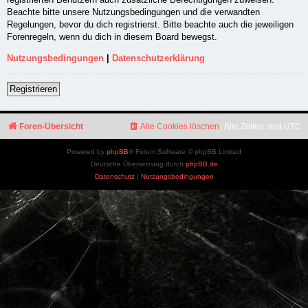
Beachte bitte unsere Nutzungsbedingungen und die verwandten
Regelungen, bevor du dich registrierst. Bitte beachte auch die jeweiligen
Forenregeln, wenn du dich in diesem Board bewegst.
Nutzungsbedingungen
|
Datenschutzerklärung
Registrieren
Foren-Übersicht
Alle Cookies löschen
Alle Zeiten sind
UTC
Powered by
phpBB
® Forum Software © phpBB Limited
Deutsche Übersetzung durch
phpBB.de
Datenschutz
|
Nutzungsbedingungen