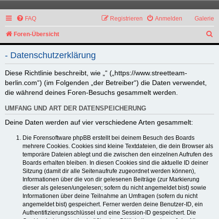
FAQ
Registrieren
Anmelden
Galerie
S
Foren-Übersicht
u
- Datenschutzerklärung
c
h
Diese Richtlinie beschreibt, wie „“ („https://www.streetteam-
berlin.com“) (im Folgenden „der Betreiber“) die Daten verwendet,
e
die während deines Foren-Besuchs gesammelt werden.
UMFANG UND ART DER DATENSPEICHERUNG
Deine Daten werden auf vier verschiedene Arten gesammelt:
Die Forensoftware phpBB erstellt bei deinem Besuch des Boards
mehrere Cookies. Cookies sind kleine Textdateien, die dein Browser als
temporäre Dateien ablegt und die zwischen den einzelnen Aufrufen des
Boards erhalten bleiben. In diesen Cookies sind die aktuelle ID deiner
Sitzung (damit dir alle Seitenaufrufe zugeordnet werden können),
Informationen über die von dir gelesenen Beiträge (zur Markierung
dieser als gelesen/ungelesen; sofern du nicht angemeldet bist) sowie
Informationen über deine Teilnahme an Umfragen (sofern du nicht
angemeldet bist) gespeichert. Ferner werden deine Benutzer-ID, ein
Authentifizierungsschlüssel und eine Session-ID gespeichert. Die