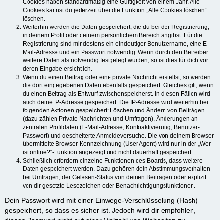
Cookies haben standardmäßig eine Gültigkeit von einem Jahr. Alle
Cookies kannst du jederzeit über die Funktion „Alle Cookies löschen“
löschen.
Weiterhin werden die Daten gespeichert, die du bei der Registrierung,
in deinem Profil oder deinem persönlichem Bereich angibst. Für die
Registrierung sind mindestens ein eindeutiger Benutzername, eine E-
Mail-Adresse und ein Passwort notwendig. Wenn durch den Betreiber
weitere Daten als notwendig festgelegt wurden, so ist dies für dich vor
deren Eingabe ersichtlich.
Wenn du einen Beitrag oder eine private Nachricht erstellst, so werden
die dort eingegebenen Daten ebenfalls gespeichert. Gleiches gilt, wenn
du einen Beitrag als Entwurf zwischenspeicherst. In diesen Fällen wird
auch deine IP-Adresse gespeichert. Die IP-Adresse wird weiterhin bei
folgenden Aktionen gespeichert: Löschen und Ändern von Beiträgen
(dazu zählen Private Nachrichten und Umfragen), Änderungen an
zentralen Profildaten (E-Mail-Adresse, Kontoaktivierung, Benutzer-
Passwort) und gescheiterte Anmeldeversuche. Die von deinem Browser
übermittelte Browser-Kennzeichnung (User Agent) wird nur in der „Wer
ist online?“-Funktion angezeigt und nicht dauerhaft gespeichert.
Schließlich erfordern einzelne Funktionen des Boards, dass weitere
Daten gespeichert werden. Dazu gehören dein Abstimmungsverhalten
bei Umfragen, der Gelesen-Status von deinen Beiträgen oder explizit
von dir gesetzte Lesezeichen oder Benachrichtigungsfunktionen.
Dein Passwort wird mit einer Einwege-Verschlüsselung (Hash)
gespeichert, so dass es sicher ist. Jedoch wird dir empfohlen,