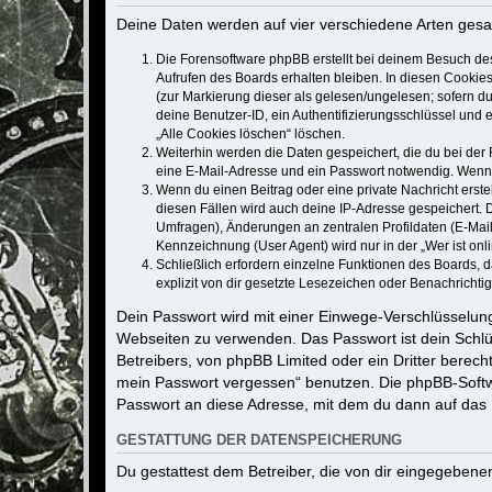
Deine Daten werden auf vier verschiedene Arten ges
Die Forensoftware phpBB erstellt bei deinem Besuch de
Aufrufen des Boards erhalten bleiben. In diesen Cookies
(zur Markierung dieser als gelesen/ungelesen; sofern d
deine Benutzer-ID, ein Authentifizierungsschlüssel und 
„Alle Cookies löschen“ löschen.
Weiterhin werden die Daten gespeichert, die du bei der 
eine E-Mail-Adresse und ein Passwort notwendig. Wenn du
Wenn du einen Beitrag oder eine private Nachricht erste
diesen Fällen wird auch deine IP-Adresse gespeichert. 
Umfragen), Änderungen an zentralen Profildaten (E-Mai
Kennzeichnung (User Agent) wird nur in der „Wer ist onl
Schließlich erfordern einzelne Funktionen des Boards,
explizit von dir gesetzte Lesezeichen oder Benachrichti
Dein Passwort wird mit einer Einwege-Verschlüsselung 
Webseiten zu verwenden. Das Passwort ist dein Schlü
Betreibers, von phpBB Limited oder ein Dritter berec
mein Passwort vergessen“ benutzen. Die phpBB-Softw
Passwort an diese Adresse, mit dem du dann auf das 
GESTATTUNG DER DATENSPEICHERUNG
Du gestattest dem Betreiber, die von dir eingegeben