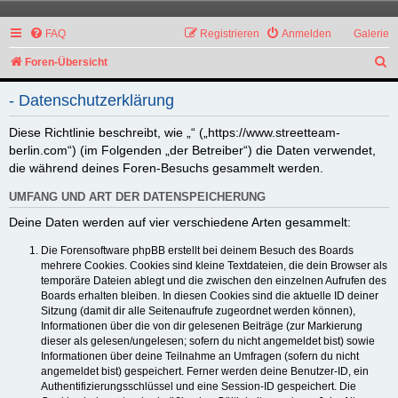
FAQ
Registrieren
Anmelden
Galerie
S
Foren-Übersicht
u
- Datenschutzerklärung
c
h
Diese Richtlinie beschreibt, wie „“ („https://www.streetteam-
berlin.com“) (im Folgenden „der Betreiber“) die Daten verwendet,
e
die während deines Foren-Besuchs gesammelt werden.
UMFANG UND ART DER DATENSPEICHERUNG
Deine Daten werden auf vier verschiedene Arten gesammelt:
Die Forensoftware phpBB erstellt bei deinem Besuch des Boards
mehrere Cookies. Cookies sind kleine Textdateien, die dein Browser als
temporäre Dateien ablegt und die zwischen den einzelnen Aufrufen des
Boards erhalten bleiben. In diesen Cookies sind die aktuelle ID deiner
Sitzung (damit dir alle Seitenaufrufe zugeordnet werden können),
Informationen über die von dir gelesenen Beiträge (zur Markierung
dieser als gelesen/ungelesen; sofern du nicht angemeldet bist) sowie
Informationen über deine Teilnahme an Umfragen (sofern du nicht
angemeldet bist) gespeichert. Ferner werden deine Benutzer-ID, ein
Authentifizierungsschlüssel und eine Session-ID gespeichert. Die