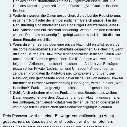
Cookies haben standardmäßig eine Gültigkeit von einem Jahr. Alle
Cookies kannst du jederzeit über die Funktion „Alle Cookies löschen“
löschen.
Weiterhin werden die Daten gespeichert, die du bei der Registrierung,
in deinem Profil oder deinem persönlichem Bereich angibst. Für die
Registrierung sind mindestens ein eindeutiger Benutzername, eine E-
Mail-Adresse und ein Passwort notwendig. Wenn durch den Betreiber
weitere Daten als notwendig festgelegt wurden, so ist dies für dich vor
deren Eingabe ersichtlich.
Wenn du einen Beitrag oder eine private Nachricht erstellst, so werden
die dort eingegebenen Daten ebenfalls gespeichert. Gleiches gilt, wenn
du einen Beitrag als Entwurf zwischenspeicherst. In diesen Fällen wird
auch deine IP-Adresse gespeichert. Die IP-Adresse wird weiterhin bei
folgenden Aktionen gespeichert: Löschen und Ändern von Beiträgen
(dazu zählen Private Nachrichten und Umfragen), Änderungen an
zentralen Profildaten (E-Mail-Adresse, Kontoaktivierung, Benutzer-
Passwort) und gescheiterte Anmeldeversuche. Die von deinem Browser
übermittelte Browser-Kennzeichnung (User Agent) wird nur in der „Wer
ist online?“-Funktion angezeigt und nicht dauerhaft gespeichert.
Schließlich erfordern einzelne Funktionen des Boards, dass weitere
Daten gespeichert werden. Dazu gehören dein Abstimmungsverhalten
bei Umfragen, der Gelesen-Status von deinen Beiträgen oder explizit
von dir gesetzte Lesezeichen oder Benachrichtigungsfunktionen.
Dein Passwort wird mit einer Einwege-Verschlüsselung (Hash)
gespeichert, so dass es sicher ist. Jedoch wird dir empfohlen,