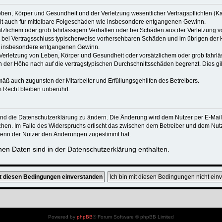
ben, Körper und Gesundheit und der Verletzung wesentlicher Vertragspflichten (Kard
gilt auch für mittelbare Folgeschäden wie insbesondere entgangenen Gewinn.
ätzlichem oder grob fahrlässigem Verhalten oder bei Schäden aus der Verletzung 
 die bei Vertragsschluss typischerweise vorhersehbaren Schäden und im übrigen de
wie insbesondere entgangenen Gewinn.
erletzung von Leben, Körper und Gesundheit oder vorsätzlichem oder grob fahrläs
der Höhe nach auf die vertragstypischen Durchschnittsschäden begrenzt. Dies gi
mäß auch zugunsten der Mitarbeiter und Erfüllungsgehilfen des Betreibers.
 Recht bleiben unberührt.
und die Datenschutzerklärung zu ändern. Die Änderung wird dem Nutzer per E-Mail m
chen. Im Falle des Widerspruchs erlischt das zwischen dem Betreiber und dem Nutze
wenn der Nutzer den Änderungen zugestimmt hat.
en Daten sind in der Datenschutzerklärung enthalten.
Powered by
phpBB
® Forum Software © phpBB Limited