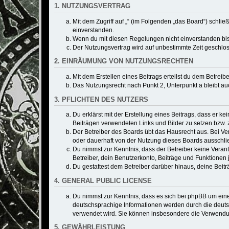
1. NUTZUNGSVERTRAG
Mit dem Zugriff auf „“ (im Folgenden „das Board“) schli
einverstanden.
Wenn du mit diesen Regelungen nicht einverstanden bist,
Der Nutzungsvertrag wird auf unbestimmte Zeit geschlos
2. EINRÄUMUNG VON NUTZUNGSRECHTEN
Mit dem Erstellen eines Beitrags erteilst du dem Betrei
Das Nutzungsrecht nach Punkt 2, Unterpunkt a bleibt 
3. PFLICHTEN DES NUTZERS
Du erklärst mit der Erstellung eines Beitrags, dass er ke
Beiträgen verwendeten Links und Bilder zu setzen bzw.
Der Betreiber des Boards übt das Hausrecht aus. Bei V
oder dauerhaft von der Nutzung dieses Boards ausschlie
Du nimmst zur Kenntnis, dass der Betreiber keine Verantw
Betreiber, dein Benutzerkonto, Beiträge und Funktionen 
Du gestattest dem Betreiber darüber hinaus, deine Beit
4. GENERAL PUBLIC LICENSE
Du nimmst zur Kenntnis, dass es sich bei phpBB um eine
deutschsprachige Informationen werden durch die deuts
verwendet wird. Sie können insbesondere die Verwendun
5. GEWÄHRLEISTUNG