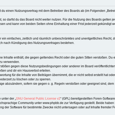
eßt du einen Nutzungsvertrag mit dem Betreiber des Boards ab (im Folgenden „Betr
 so darfst du das Board nicht weiter nutzen. Für die Nutzung des Boards gelten jew
sen und kann von beiden Seiten ohne Einhaltung einer Frist jederzeit gekündigt w
ber ein einfaches, zeitlich und räumlich unbeschränktes und unentgeltliches Recht
auch nach Kündigung des Nutzungsvertrages bestehen.
ine Inhalte enthält, die gegen geltendes Recht oder die guten Sitten verstoßen. Du 
 zu verwenden.
erstößen gegen diese Nutzungsbedingungen oder anderer im Board veröffentlichte
ßen und dir ein Hausverbot erteilen.
ortung für die Inhalte von Beiträgen übernimmt, die er nicht selbst erstellt hat od
jederzeit zu löschen oder zu sperren.
räge abzuändern, sofern sie gegen o. g. Regeln verstoßen oder geeignet sind, dem
 unter der „
GNU General Public License v2
“ (GPL) bereitgestellten Foren-Softwa
chsprachige Community unter www.phpbb.de zur Verfügung gestellt. Beide haben ke
g der Software für bestimmte Zwecke nicht untersagen oder auf Inhalte fremder F