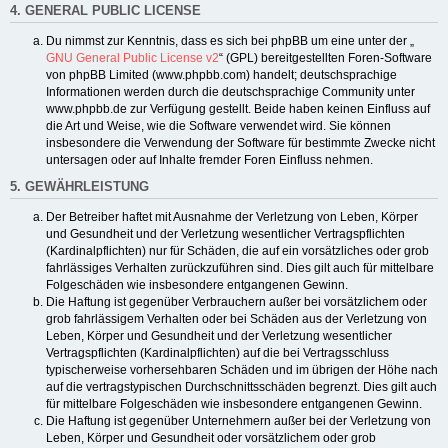
4. GENERAL PUBLIC LICENSE
Du nimmst zur Kenntnis, dass es sich bei phpBB um eine unter der „
GNU General Public License v2
“ (GPL) bereitgestellten Foren-Software
von phpBB Limited (www.phpbb.com) handelt; deutschsprachige
Informationen werden durch die deutschsprachige Community unter
www.phpbb.de zur Verfügung gestellt. Beide haben keinen Einfluss auf
die Art und Weise, wie die Software verwendet wird. Sie können
insbesondere die Verwendung der Software für bestimmte Zwecke nicht
untersagen oder auf Inhalte fremder Foren Einfluss nehmen.
5. GEWÄHRLEISTUNG
Der Betreiber haftet mit Ausnahme der Verletzung von Leben, Körper
und Gesundheit und der Verletzung wesentlicher Vertragspflichten
(Kardinalpflichten) nur für Schäden, die auf ein vorsätzliches oder grob
fahrlässiges Verhalten zurückzuführen sind. Dies gilt auch für mittelbare
Folgeschäden wie insbesondere entgangenen Gewinn.
Die Haftung ist gegenüber Verbrauchern außer bei vorsätzlichem oder
grob fahrlässigem Verhalten oder bei Schäden aus der Verletzung von
Leben, Körper und Gesundheit und der Verletzung wesentlicher
Vertragspflichten (Kardinalpflichten) auf die bei Vertragsschluss
typischerweise vorhersehbaren Schäden und im übrigen der Höhe nach
auf die vertragstypischen Durchschnittsschäden begrenzt. Dies gilt auch
für mittelbare Folgeschäden wie insbesondere entgangenen Gewinn.
Die Haftung ist gegenüber Unternehmern außer bei der Verletzung von
Leben, Körper und Gesundheit oder vorsätzlichem oder grob