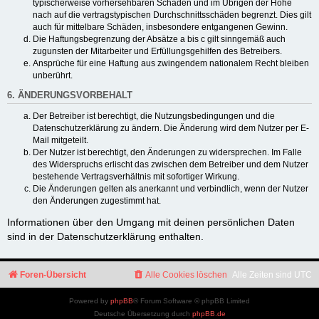
typischerweise vorhersehbaren Schäden und im Übrigen der Höhe
nach auf die vertragstypischen Durchschnittsschäden begrenzt. Dies gilt
auch für mittelbare Schäden, insbesondere entgangenen Gewinn.
Die Haftungsbegrenzung der Absätze a bis c gilt sinngemäß auch
zugunsten der Mitarbeiter und Erfüllungsgehilfen des Betreibers.
Ansprüche für eine Haftung aus zwingendem nationalem Recht bleiben
unberührt.
6. ÄNDERUNGSVORBEHALT
Der Betreiber ist berechtigt, die Nutzungsbedingungen und die
Datenschutzerklärung zu ändern. Die Änderung wird dem Nutzer per E-
Mail mitgeteilt.
Der Nutzer ist berechtigt, den Änderungen zu widersprechen. Im Falle
des Widerspruchs erlischt das zwischen dem Betreiber und dem Nutzer
bestehende Vertragsverhältnis mit sofortiger Wirkung.
Die Änderungen gelten als anerkannt und verbindlich, wenn der Nutzer
den Änderungen zugestimmt hat.
Informationen über den Umgang mit deinen persönlichen Daten
sind in der Datenschutzerklärung enthalten.
Foren-Übersicht
Alle Cookies löschen
Alle Zeiten sind
UTC
Powered by
phpBB
® Forum Software © phpBB Limited
Deutsche Übersetzung durch
phpBB.de