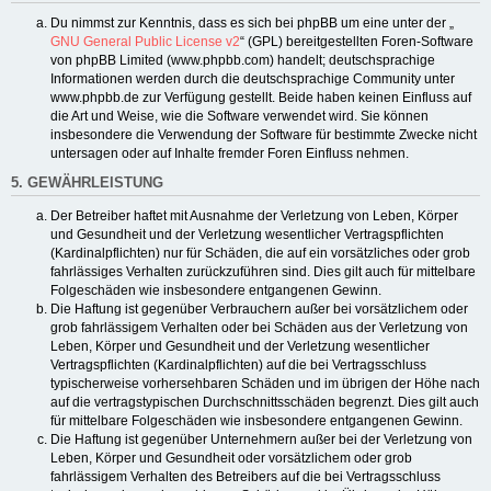
Du nimmst zur Kenntnis, dass es sich bei phpBB um eine unter der „
GNU General Public License v2
“ (GPL) bereitgestellten Foren-Software
von phpBB Limited (www.phpbb.com) handelt; deutschsprachige
Informationen werden durch die deutschsprachige Community unter
www.phpbb.de zur Verfügung gestellt. Beide haben keinen Einfluss auf
die Art und Weise, wie die Software verwendet wird. Sie können
insbesondere die Verwendung der Software für bestimmte Zwecke nicht
untersagen oder auf Inhalte fremder Foren Einfluss nehmen.
5. GEWÄHRLEISTUNG
Der Betreiber haftet mit Ausnahme der Verletzung von Leben, Körper
und Gesundheit und der Verletzung wesentlicher Vertragspflichten
(Kardinalpflichten) nur für Schäden, die auf ein vorsätzliches oder grob
fahrlässiges Verhalten zurückzuführen sind. Dies gilt auch für mittelbare
Folgeschäden wie insbesondere entgangenen Gewinn.
Die Haftung ist gegenüber Verbrauchern außer bei vorsätzlichem oder
grob fahrlässigem Verhalten oder bei Schäden aus der Verletzung von
Leben, Körper und Gesundheit und der Verletzung wesentlicher
Vertragspflichten (Kardinalpflichten) auf die bei Vertragsschluss
typischerweise vorhersehbaren Schäden und im übrigen der Höhe nach
auf die vertragstypischen Durchschnittsschäden begrenzt. Dies gilt auch
für mittelbare Folgeschäden wie insbesondere entgangenen Gewinn.
Die Haftung ist gegenüber Unternehmern außer bei der Verletzung von
Leben, Körper und Gesundheit oder vorsätzlichem oder grob
fahrlässigem Verhalten des Betreibers auf die bei Vertragsschluss