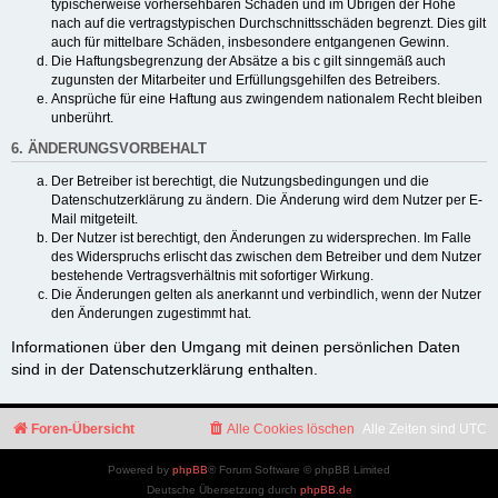
typischerweise vorhersehbaren Schäden und im Übrigen der Höhe
nach auf die vertragstypischen Durchschnittsschäden begrenzt. Dies gilt
auch für mittelbare Schäden, insbesondere entgangenen Gewinn.
Die Haftungsbegrenzung der Absätze a bis c gilt sinngemäß auch
zugunsten der Mitarbeiter und Erfüllungsgehilfen des Betreibers.
Ansprüche für eine Haftung aus zwingendem nationalem Recht bleiben
unberührt.
6. ÄNDERUNGSVORBEHALT
Der Betreiber ist berechtigt, die Nutzungsbedingungen und die
Datenschutzerklärung zu ändern. Die Änderung wird dem Nutzer per E-
Mail mitgeteilt.
Der Nutzer ist berechtigt, den Änderungen zu widersprechen. Im Falle
des Widerspruchs erlischt das zwischen dem Betreiber und dem Nutzer
bestehende Vertragsverhältnis mit sofortiger Wirkung.
Die Änderungen gelten als anerkannt und verbindlich, wenn der Nutzer
den Änderungen zugestimmt hat.
Informationen über den Umgang mit deinen persönlichen Daten
sind in der Datenschutzerklärung enthalten.
Foren-Übersicht
Alle Cookies löschen
Alle Zeiten sind
UTC
Powered by
phpBB
® Forum Software © phpBB Limited
Deutsche Übersetzung durch
phpBB.de