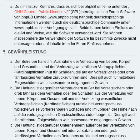
Du nimmst zur Kenntnis, dass es sich bei phpBB um eine unter der „
GNU General Public License v2
“ (GPL) bereitgestellten Foren-Software
von phpBB Limited (www.phpbb.com) handelt; deutschsprachige
Informationen werden durch die deutschsprachige Community unter
www.phpbb.de zur Verfügung gestellt. Beide haben keinen Einfluss auf
die Art und Weise, wie die Software verwendet wird. Sie können
insbesondere die Verwendung der Software für bestimmte Zwecke nicht
untersagen oder auf Inhalte fremder Foren Einfluss nehmen.
5. GEWÄHRLEISTUNG
Der Betreiber haftet mit Ausnahme der Verletzung von Leben, Körper
und Gesundheit und der Verletzung wesentlicher Vertragspflichten
(Kardinalpflichten) nur für Schäden, die auf ein vorsätzliches oder grob
fahrlässiges Verhalten zurückzuführen sind. Dies gilt auch für mittelbare
Folgeschäden wie insbesondere entgangenen Gewinn.
Die Haftung ist gegenüber Verbrauchern außer bei vorsätzlichem oder
grob fahrlässigem Verhalten oder bei Schäden aus der Verletzung von
Leben, Körper und Gesundheit und der Verletzung wesentlicher
Vertragspflichten (Kardinalpflichten) auf die bei Vertragsschluss
typischerweise vorhersehbaren Schäden und im übrigen der Höhe nach
auf die vertragstypischen Durchschnittsschäden begrenzt. Dies gilt auch
für mittelbare Folgeschäden wie insbesondere entgangenen Gewinn.
Die Haftung ist gegenüber Unternehmern außer bei der Verletzung von
Leben, Körper und Gesundheit oder vorsätzlichem oder grob
fahrlässigem Verhalten des Betreibers auf die bei Vertragsschluss