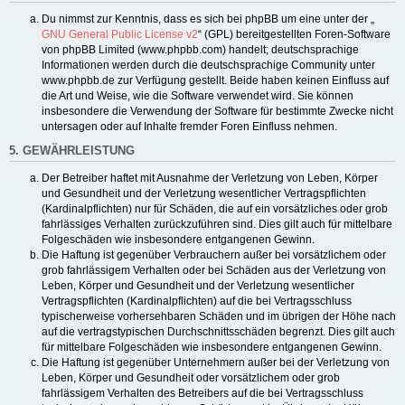
Du nimmst zur Kenntnis, dass es sich bei phpBB um eine unter der „
GNU General Public License v2
“ (GPL) bereitgestellten Foren-Software
von phpBB Limited (www.phpbb.com) handelt; deutschsprachige
Informationen werden durch die deutschsprachige Community unter
www.phpbb.de zur Verfügung gestellt. Beide haben keinen Einfluss auf
die Art und Weise, wie die Software verwendet wird. Sie können
insbesondere die Verwendung der Software für bestimmte Zwecke nicht
untersagen oder auf Inhalte fremder Foren Einfluss nehmen.
5. GEWÄHRLEISTUNG
Der Betreiber haftet mit Ausnahme der Verletzung von Leben, Körper
und Gesundheit und der Verletzung wesentlicher Vertragspflichten
(Kardinalpflichten) nur für Schäden, die auf ein vorsätzliches oder grob
fahrlässiges Verhalten zurückzuführen sind. Dies gilt auch für mittelbare
Folgeschäden wie insbesondere entgangenen Gewinn.
Die Haftung ist gegenüber Verbrauchern außer bei vorsätzlichem oder
grob fahrlässigem Verhalten oder bei Schäden aus der Verletzung von
Leben, Körper und Gesundheit und der Verletzung wesentlicher
Vertragspflichten (Kardinalpflichten) auf die bei Vertragsschluss
typischerweise vorhersehbaren Schäden und im übrigen der Höhe nach
auf die vertragstypischen Durchschnittsschäden begrenzt. Dies gilt auch
für mittelbare Folgeschäden wie insbesondere entgangenen Gewinn.
Die Haftung ist gegenüber Unternehmern außer bei der Verletzung von
Leben, Körper und Gesundheit oder vorsätzlichem oder grob
fahrlässigem Verhalten des Betreibers auf die bei Vertragsschluss