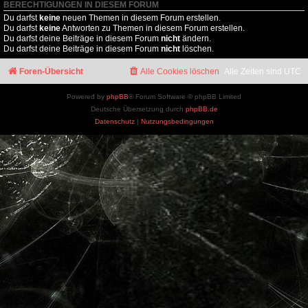
BERECHTIGUNGEN IN DIESEM FORUM
Du darfst
keine
neuen Themen in diesem Forum erstellen.
Du darfst
keine
Antworten zu Themen in diesem Forum erstellen.
Du darfst deine Beiträge in diesem Forum
nicht
ändern.
Du darfst deine Beiträge in diesem Forum
nicht
löschen.
Foren-Übersicht
Alle Cookies löschen
Alle Zeiten sind
UTC
Powered by
phpBB
® Forum Software © phpBB Limited
Deutsche Übersetzung durch
phpBB.de
Datenschutz
|
Nutzungsbedingungen