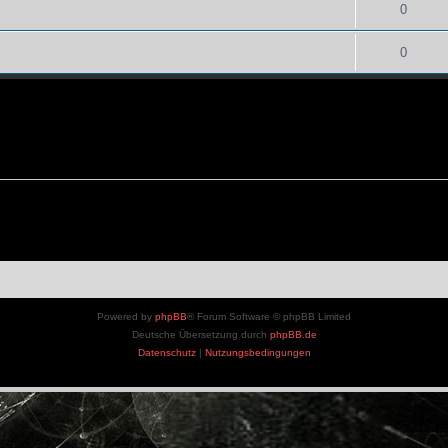
0
0
Powered by
phpBB
® Forum Software © phpBB Limited
Deutsche Übersetzung durch
phpBB.de
Datenschutz
|
Nutzungsbedingungen