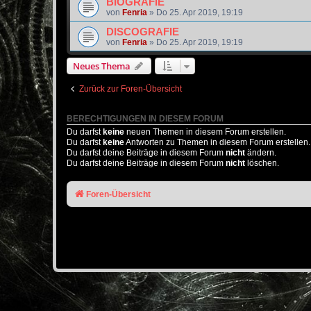
BIOGRAFIE
von
Fenria
»
Do 25. Apr 2019, 19:19
DISCOGRAFIE
von
Fenria
»
Do 25. Apr 2019, 19:19
Neues Thema
Zurück zur Foren-Übersicht
BERECHTIGUNGEN IN DIESEM FORUM
Du darfst
keine
neuen Themen in diesem Forum erstellen.
Du darfst
keine
Antworten zu Themen in diesem Forum erstellen.
Du darfst deine Beiträge in diesem Forum
nicht
ändern.
Du darfst deine Beiträge in diesem Forum
nicht
löschen.
Foren-Übersicht