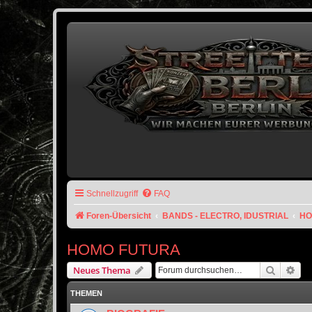
Schnellzugriff
FAQ
Foren-Übersicht
BANDS - ELECTRO, IDUSTRIAL
HO
HOMO FUTURA
Suche
Erw
Neues Thema
THEMEN