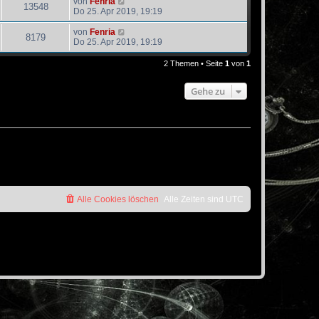
von
Fenria
13548
Do 25. Apr 2019, 19:19
von
Fenria
8179
Do 25. Apr 2019, 19:19
2 Themen • Seite
1
von
1
Gehe zu
Alle Cookies löschen
Alle Zeiten sind
UTC