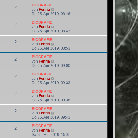
i
e
u
t
r
e
BIOGRAFIE
2
r
B
s
N
von
Fenria
a
e
t
e
Do 25. Apr 2019, 08:46
g
i
e
u
t
r
e
BIOGRAFIE
2
r
B
s
N
von
Fenria
a
e
t
e
Do 25. Apr 2019, 08:47
g
i
e
u
t
r
e
BIOGRAFIE
2
r
B
s
N
von
Fenria
a
e
t
e
Do 25. Apr 2019, 08:53
g
i
e
u
t
r
e
BIOGRAFIE
2
r
B
s
N
von
Fenria
a
e
t
e
Do 25. Apr 2019, 09:00
g
i
e
u
t
r
e
BIOGRAFIE
2
r
B
s
N
von
Fenria
a
e
t
e
Do 25. Apr 2019, 09:33
g
i
e
u
t
r
e
BIOGRAFIE
2
r
B
s
N
von
Fenria
a
e
t
e
Do 25. Apr 2019, 09:38
g
i
e
u
t
r
e
BIOGRAFIE
2
r
B
s
N
von
Fenria
a
e
t
e
Do 25. Apr 2019, 09:43
g
i
e
u
t
r
e
BIOGRAFIE
2
r
B
s
N
von
Fenria
a
e
t
e
Sa 25. Mai 2019, 15:35