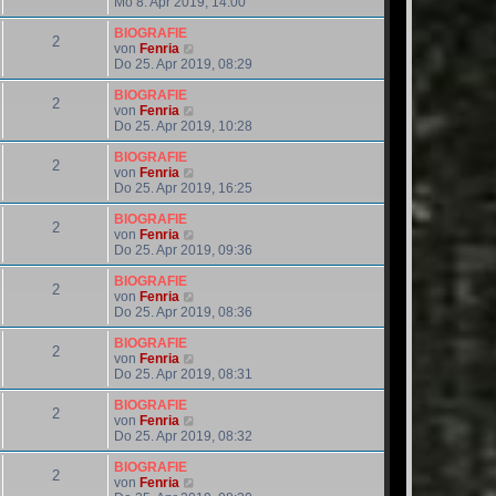
a
e
t
e
Mo 8. Apr 2019, 14:00
g
i
e
u
t
r
e
BIOGRAFIE
2
r
B
s
N
von
Fenria
a
e
t
e
Do 25. Apr 2019, 08:29
g
i
e
u
t
r
e
BIOGRAFIE
2
r
B
s
N
von
Fenria
a
e
t
e
Do 25. Apr 2019, 10:28
g
i
e
u
t
r
e
BIOGRAFIE
2
r
B
s
N
von
Fenria
a
e
t
e
Do 25. Apr 2019, 16:25
g
i
e
u
t
r
e
BIOGRAFIE
2
r
B
s
N
von
Fenria
a
e
t
e
Do 25. Apr 2019, 09:36
g
i
e
u
t
r
e
BIOGRAFIE
2
r
B
s
N
von
Fenria
a
e
t
e
Do 25. Apr 2019, 08:36
g
i
e
u
t
r
e
BIOGRAFIE
2
r
B
s
N
von
Fenria
a
e
t
e
Do 25. Apr 2019, 08:31
g
i
e
u
t
r
e
BIOGRAFIE
2
r
B
s
N
von
Fenria
a
e
t
e
Do 25. Apr 2019, 08:32
g
i
e
u
t
r
e
BIOGRAFIE
2
r
B
s
N
von
Fenria