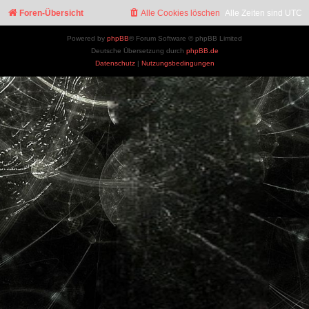
Foren-Übersicht
Alle Cookies löschen
Alle Zeiten sind
UTC
Powered by
phpBB
® Forum Software © phpBB Limited
Deutsche Übersetzung durch
phpBB.de
Datenschutz
|
Nutzungsbedingungen