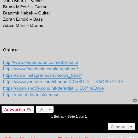
Vana Beara – Vocals
Bruno Mičetić – Guitar
Branimir Habek – Guitar
Zoran Ernoić – Bass
Adam Miler – Drums
Online :
http://www.keops-band.com/#the-band
https://www.facebook.com/keopsband/
https://www.instagram.com/keops_band/
https://www.youtube.com/channel/UCaXOzR ... V5QS0U7zRA
https://open.spotify.com/intl-de/artist ... E0t7mIEUye
https://nocut.de/artist/keops/
Antworten
1 Beitrag • Seite
1
von
1
Gehe zu