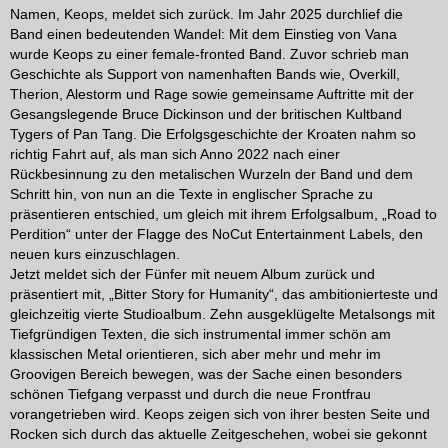
Namen, Keops, meldet sich zurück. Im Jahr 2025 durchlief die
Band einen bedeutenden Wandel: Mit dem Einstieg von Vana
wurde Keops zu einer female-fronted Band. Zuvor schrieb man
Geschichte als Support von namenhaften Bands wie, Overkill,
Therion, Alestorm und Rage sowie gemeinsame Auftritte mit der
Gesangslegende Bruce Dickinson und der britischen Kultband
Tygers of Pan Tang. Die Erfolgsgeschichte der Kroaten nahm so
richtig Fahrt auf, als man sich Anno 2022 nach einer
Rückbesinnung zu den metalischen Wurzeln der Band und dem
Schritt hin, von nun an die Texte in englischer Sprache zu
präsentieren entschied, um gleich mit ihrem Erfolgsalbum, „Road to
Perdition“ unter der Flagge des NoCut Entertainment Labels, den
neuen kurs einzuschlagen.
Jetzt meldet sich der Fünfer mit neuem Album zurück und
präsentiert mit, „Bitter Story for Humanity“, das ambitionierteste und
gleichzeitig vierte Studioalbum. Zehn ausgeklügelte Metalsongs mit
Tiefgründigen Texten, die sich instrumental immer schön am
klassischen Metal orientieren, sich aber mehr und mehr im
Groovigen Bereich bewegen, was der Sache einen besonders
schönen Tiefgang verpasst und durch die neue Frontfrau
vorangetrieben wird. Keops zeigen sich von ihrer besten Seite und
Rocken sich durch das aktuelle Zeitgeschehen, wobei sie gekonnt