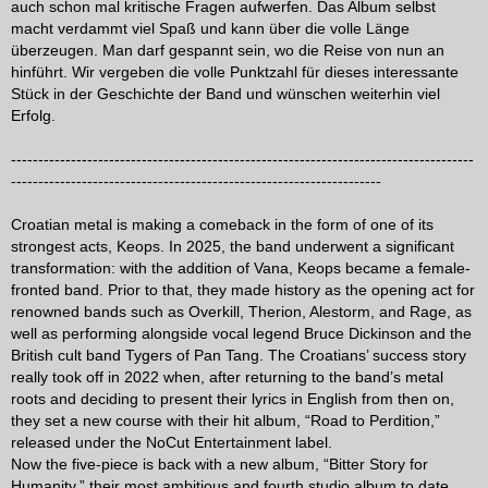
auch schon mal kritische Fragen aufwerfen. Das Album selbst
macht verdammt viel Spaß und kann über die volle Länge
überzeugen. Man darf gespannt sein, wo die Reise von nun an
hinführt. Wir vergeben die volle Punktzahl für dieses interessante
Stück in der Geschichte der Band und wünschen weiterhin viel
Erfolg.
-------------------------------------------------------------------------------------
--------------------------------------------------------------------
Croatian metal is making a comeback in the form of one of its
strongest acts, Keops. In 2025, the band underwent a significant
transformation: with the addition of Vana, Keops became a female-
fronted band. Prior to that, they made history as the opening act for
renowned bands such as Overkill, Therion, Alestorm, and Rage, as
well as performing alongside vocal legend Bruce Dickinson and the
British cult band Tygers of Pan Tang. The Croatians’ success story
really took off in 2022 when, after returning to the band’s metal
roots and deciding to present their lyrics in English from then on,
they set a new course with their hit album, “Road to Perdition,”
released under the NoCut Entertainment label.
Now the five-piece is back with a new album, “Bitter Story for
Humanity,” their most ambitious and fourth studio album to date.