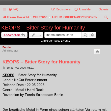
FAQ
Registrieren
Anmelden
Galerie
S
Foren-Übersicht
OFF TOPIC
ALBUM KRITIKEN/REZENSIONEN
u
KEOPS – Bitter Story for Humanity
c
Suche
Erweiterte
Antworten
h
1 Beitrag • Seite
1
von
1
e
Fenria
Administrator
KEOPS – Bitter Story for Humanity
B
So 31. Mai 2026, 08:11
e
i
KEOPS
– Bitter Story for Humanity
t
Label : NoCut Entertainment
r
a
Release Date : 22.05.2026
g
Genre : Metal / Hard Rock
Rezension by Fenria Streetteam Berlin
Der kroatische Metal in Form eines seinen stärksten Vertretern mit