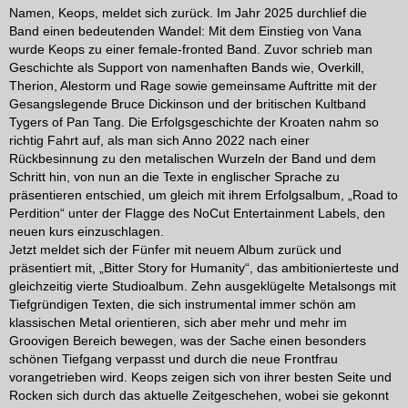
Namen, Keops, meldet sich zurück. Im Jahr 2025 durchlief die
Band einen bedeutenden Wandel: Mit dem Einstieg von Vana
wurde Keops zu einer female-fronted Band. Zuvor schrieb man
Geschichte als Support von namenhaften Bands wie, Overkill,
Therion, Alestorm und Rage sowie gemeinsame Auftritte mit der
Gesangslegende Bruce Dickinson und der britischen Kultband
Tygers of Pan Tang. Die Erfolgsgeschichte der Kroaten nahm so
richtig Fahrt auf, als man sich Anno 2022 nach einer
Rückbesinnung zu den metalischen Wurzeln der Band und dem
Schritt hin, von nun an die Texte in englischer Sprache zu
präsentieren entschied, um gleich mit ihrem Erfolgsalbum, „Road to
Perdition“ unter der Flagge des NoCut Entertainment Labels, den
neuen kurs einzuschlagen.
Jetzt meldet sich der Fünfer mit neuem Album zurück und
präsentiert mit, „Bitter Story for Humanity“, das ambitionierteste und
gleichzeitig vierte Studioalbum. Zehn ausgeklügelte Metalsongs mit
Tiefgründigen Texten, die sich instrumental immer schön am
klassischen Metal orientieren, sich aber mehr und mehr im
Groovigen Bereich bewegen, was der Sache einen besonders
schönen Tiefgang verpasst und durch die neue Frontfrau
vorangetrieben wird. Keops zeigen sich von ihrer besten Seite und
Rocken sich durch das aktuelle Zeitgeschehen, wobei sie gekonnt