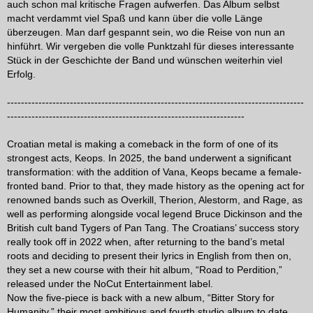
auch schon mal kritische Fragen aufwerfen. Das Album selbst
macht verdammt viel Spaß und kann über die volle Länge
überzeugen. Man darf gespannt sein, wo die Reise von nun an
hinführt. Wir vergeben die volle Punktzahl für dieses interessante
Stück in der Geschichte der Band und wünschen weiterhin viel
Erfolg.
-------------------------------------------------------------------------------------
--------------------------------------------------------------------
Croatian metal is making a comeback in the form of one of its
strongest acts, Keops. In 2025, the band underwent a significant
transformation: with the addition of Vana, Keops became a female-
fronted band. Prior to that, they made history as the opening act for
renowned bands such as Overkill, Therion, Alestorm, and Rage, as
well as performing alongside vocal legend Bruce Dickinson and the
British cult band Tygers of Pan Tang. The Croatians’ success story
really took off in 2022 when, after returning to the band’s metal
roots and deciding to present their lyrics in English from then on,
they set a new course with their hit album, “Road to Perdition,”
released under the NoCut Entertainment label.
Now the five-piece is back with a new album, “Bitter Story for
Humanity,” their most ambitious and fourth studio album to date.