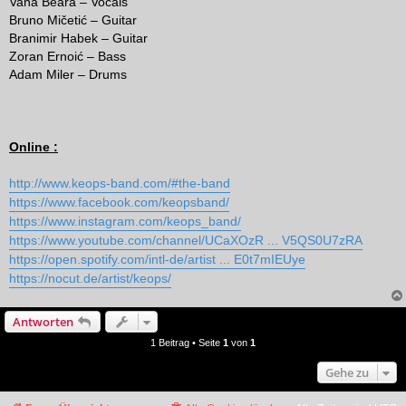
Vana Beara – Vocals
Bruno Mičetić – Guitar
Branimir Habek – Guitar
Zoran Ernoić – Bass
Adam Miler – Drums
Online :
http://www.keops-band.com/#the-band
https://www.facebook.com/keopsband/
https://www.instagram.com/keops_band/
https://www.youtube.com/channel/UCaXOzR ... V5QS0U7zRA
https://open.spotify.com/intl-de/artist ... E0t7mIEUye
https://nocut.de/artist/keops/
Antworten
1 Beitrag • Seite
1
von
1
Gehe zu