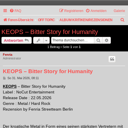
FAQ
Registrieren
Anmelden
Galerie
S
Foren-Übersicht
OFF TOPIC
ALBUM KRITIKEN/REZENSIONEN
u
KEOPS – Bitter Story for Humanity
c
Suche
Erweiterte
Antworten
h
1 Beitrag • Seite
1
von
1
e
Fenria
Administrator
KEOPS – Bitter Story for Humanity
B
So 31. Mai 2026, 08:11
e
i
KEOPS
– Bitter Story for Humanity
t
Label : NoCut Entertainment
r
a
Release Date : 22.05.2026
g
Genre : Metal / Hard Rock
Rezension by Fenria Streetteam Berlin
Der kroatische Metal in Form eines seinen stärksten Vertretern mit